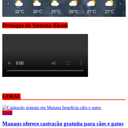
‹
›
32°C
30°C
29°C
28°C
27°C
27°C
26
Destaque da Semana Aleam
GERAL
Geral
Manaus oferece castração gratuita para cães e gatos