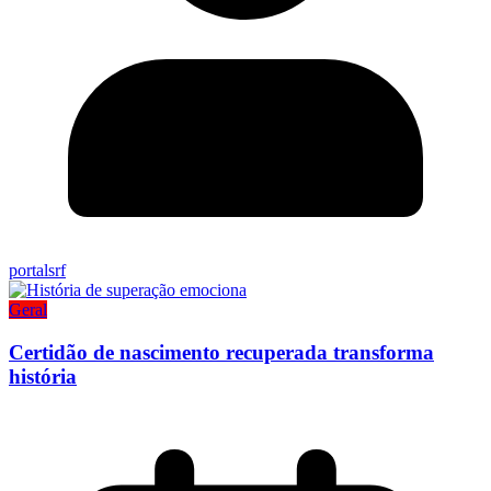
portalsrf
Geral
Certidão de nascimento recuperada transforma
história