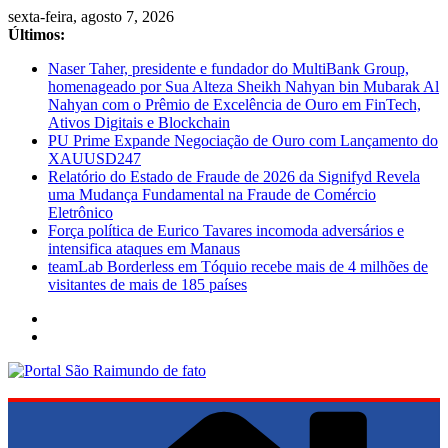
Pular
sexta-feira, agosto 7, 2026
para
Últimos:
o
Naser Taher, presidente e fundador do MultiBank Group,
conteúdo
homenageado por Sua Alteza Sheikh Nahyan bin Mubarak Al
Nahyan com o Prêmio de Excelência de Ouro em FinTech,
Ativos Digitais e Blockchain
PU Prime Expande Negociação de Ouro com Lançamento do
XAUUSD247
Relatório do Estado de Fraude de 2026 da Signifyd Revela
uma Mudança Fundamental na Fraude de Comércio
Eletrônico
Força política de Eurico Tavares incomoda adversários e
intensifica ataques em Manaus
teamLab Borderless em Tóquio recebe mais de 4 milhões de
visitantes de mais de 185 países