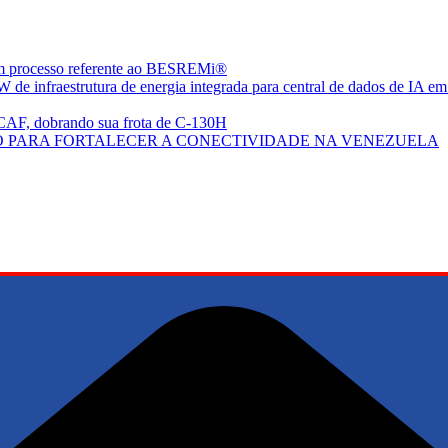
em processo referente ao BESREMi®
de infraestrutura de energia integrada para central de dados de IA em
CAF, dobrando sua frota de C-130H
 PARA FORTALECER A CONECTIVIDADE NA VENEZUELA