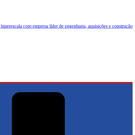
 hiperescala com empresa líder de engenharia, aquisições e construção