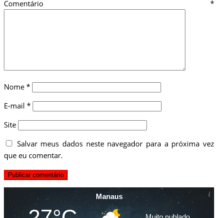
Comentário
*
Nome
*
E-mail
*
Site
Salvar meus dados neste navegador para a próxima vez
que eu comentar.
Manaus
27°C
Muito nublado