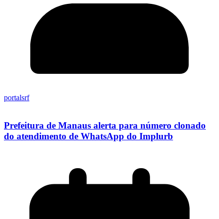
portalsrf
Prefeitura de Manaus alerta para número clonado
do atendimento de WhatsApp do Implurb