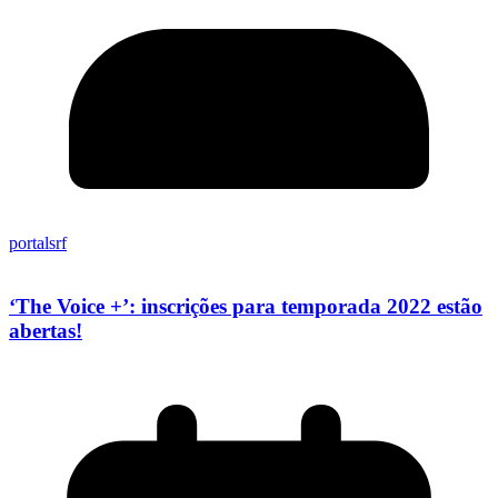
portalsrf
‘The Voice +’: inscrições para temporada 2022 estão
abertas!