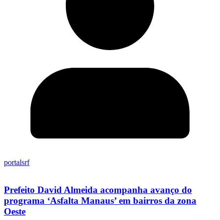
portalsrf
Prefeito David Almeida acompanha avanço do
programa ‘Asfalta Manaus’ em bairros da zona
Oeste