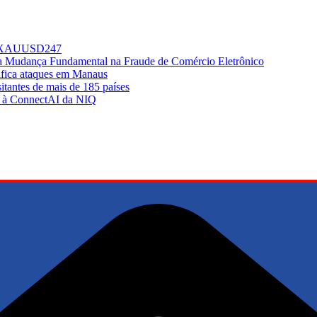
do XAUUSD247
ma Mudança Fundamental na Fraude de Comércio Eletrônico
sifica ataques em Manaus
tantes de mais de 185 países
ir à ConnectAI da NIQ