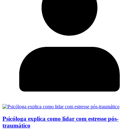
Psicóloga explica como lidar com estresse pós-
traumático