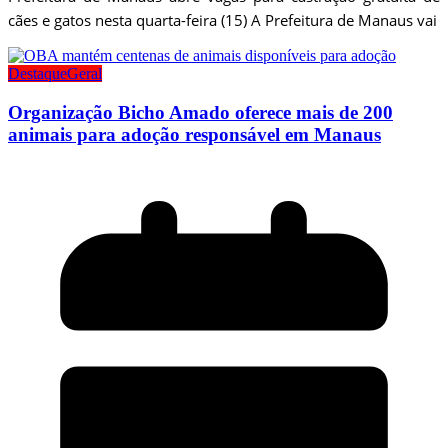
cães e gatos nesta quarta-feira (15) A Prefeitura de Manaus vai
Destaque
Geral
Organização Bicho Amado oferece mais de 200
animais para adoção responsável em Manaus