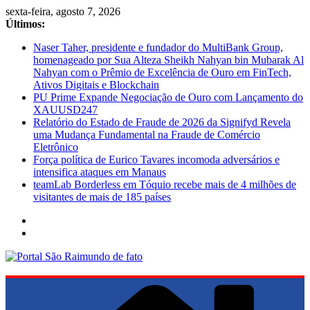
Pular
sexta-feira, agosto 7, 2026
para
Últimos:
o
Naser Taher, presidente e fundador do MultiBank Group,
conteúdo
homenageado por Sua Alteza Sheikh Nahyan bin Mubarak Al
Nahyan com o Prêmio de Excelência de Ouro em FinTech,
Ativos Digitais e Blockchain
PU Prime Expande Negociação de Ouro com Lançamento do
XAUUSD247
Relatório do Estado de Fraude de 2026 da Signifyd Revela
uma Mudança Fundamental na Fraude de Comércio
Eletrônico
Força política de Eurico Tavares incomoda adversários e
intensifica ataques em Manaus
teamLab Borderless em Tóquio recebe mais de 4 milhões de
visitantes de mais de 185 países