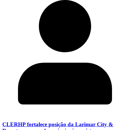
CLERHP fortalece posição da Larimar City &