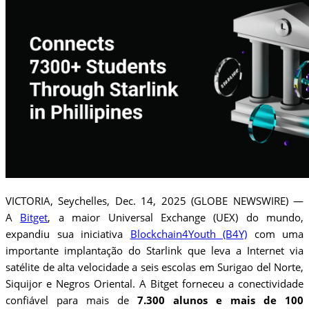
VICTORIA, Seychelles, Dec. 14, 2025 (GLOBE NEWSWIRE) —
A
Bitget
, a maior Universal Exchange (UEX) do mundo,
expandiu sua iniciativa
Blockchain4Youth (B4Y)
com uma
importante implantação do Starlink que leva a Internet via
satélite de alta velocidade a seis escolas em Surigao del Norte,
Siquijor e Negros Oriental. A Bitget forneceu a conectividade
confiável para mais de
7.300 alunos e mais de 100