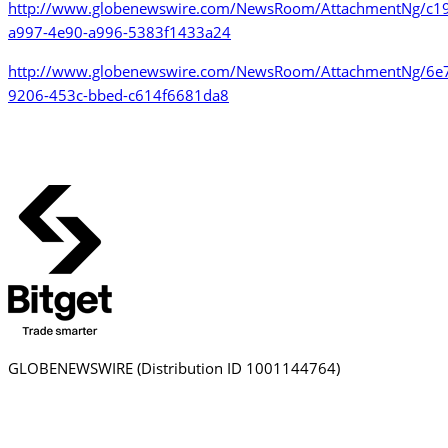
http://www.globenewswire.com/NewsRoom/AttachmentNg/c1
a997-4e90-a996-5383f1433a24
http://www.globenewswire.com/NewsRoom/AttachmentNg/6e
9206-453c-bbed-c614f6681da8
GLOBENEWSWIRE (Distribution ID 1001144764)