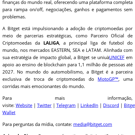
finanças do mundo real, oferecendo uma plataforma completa
para rampa on/off, negociações, ganhos e pagamentos sem
problemas.
A Bitget está impulsionando a adoção de criptomoedas por
meio de parcerias estratégicas, como Parceiro Oficial de
Criptomoedas da
LALIGA
, a principal liga de futebol do
mundo, nos mercados EASTERN, SEA e LATAM. Alinhada com
sua estratégia de impacto global, a Bitget se uniuà
UNICEF
em
apoio ao ensino de blockchain para 1,1 milhão de pessoas até
2027. No mundo do automobilismo, a Bitget é a parceira
exclusiva de troca de criptomoedas do
MotoGP™
, uma
corridas mais emocionantes do mundo.
Para mais informação,
visite:
Website
|
Twitter
|
Telegram
|
LinkedIn
|
Discord
|
Bitge
Wallet
Para perguntas da mídia, contate:
media@bitget.com