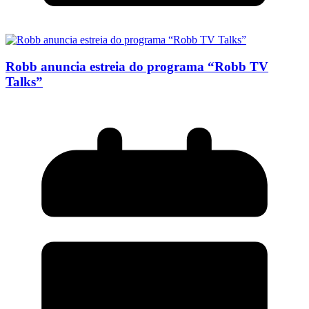
Robb anuncia estreia do programa “Robb TV
Talks”