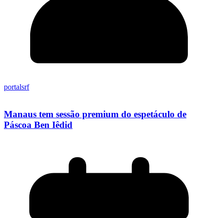
portalsrf
Manaus tem sessão premium do espetáculo de
Páscoa Ben Iêdid