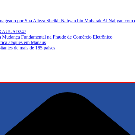
enageado por Sua Alteza Sheikh Nahyan bin Mubarak Al Nahyan com o 
do XAUUSD247
ma Mudança Fundamental na Fraude de Comércio Eletrônico
sifica ataques em Manaus
tantes de mais de 185 países